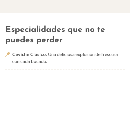
Especialidades que no te
puedes perder
Ceviche Clásico.
Una deliciosa explosión de frescura
con cada bocado.
Tiradito de Pescado.
La delicadeza en su máxima
expresión.
Chupe de Camarones (langostinos).
Un sabor intenso
y reconfortante.
Ronda Marina a lo Época.
4 platos en uno: arroz con